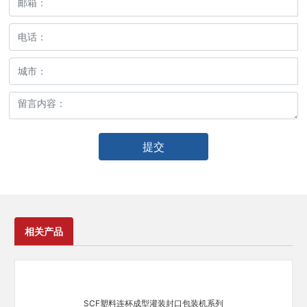
提交
相关产品
SCF塑料连杯成型灌装封口包装机系列