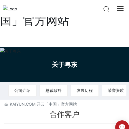
KAIYUN.COM·开云「中
国」官方网站
关于粤东
公司介绍
总裁致辞
发展历程
荣誉资质
KAIYUN.COM·开云「中国」官方网站
合作客户