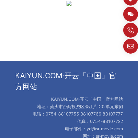
KAIYUN.COM·开云「中国」官
方网站
KAIYUN.COM·开云「中国」官方网站
地址：汕头市台商投资区濠江片D02单元东侧
电话：
0754-88107755
88107766
88107777
传真：0754-88107722
电子邮件：
yd@sr-movie.com
网址：
sr-movie.com